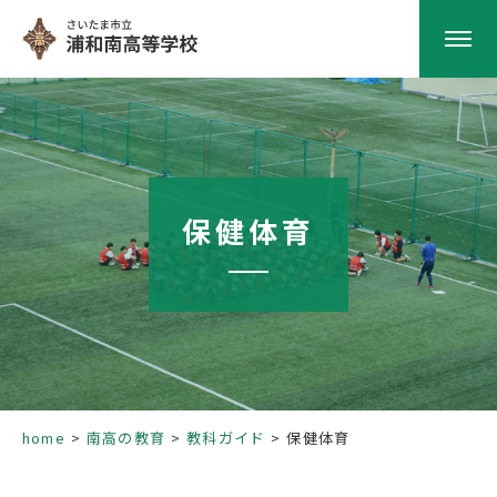
HOME
学校紹介
保健体育
南高の教育
学校生活
部活動
home
南高の教育
教科ガイド
保健体育
進路指導