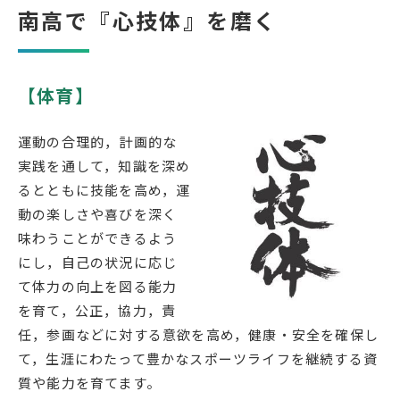
南高で『心技体』を磨く
受検生の方へ
【体育】
年間スケジュール
学校パンフレット
運動の合理的，計画的な
教科ガイド
校長室より
実践を通して，知識を深め
保健室より
図書室より
るとともに技能を高め，運
動の楽しさや喜びを深く
事務室より
在校生の皆さんへ
味わうことができるよう
保護者の方へ
本校のPTA活動
にし，自己の状況に応じ
地域の皆様へ
同窓会
て体力の向上を図る能力
を育て，公正，協力，責
教育関係者の方へ
各種証明書発行
任，参画などに対する意欲を高め，健康・安全を確保し
て，生涯にわたって豊かなスポーツライフを継続する資
質や能力を育てます。
アクセス
お問い合わせ