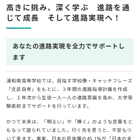
高きに挑み、深く学ぶ 進路を通
受検生の方へ
じて成長 そして進路実現へ！
年間スケジュール
学校パンフレット
あなたの進路実現を全力でサポートし
教科ガイド
校長室より
ます
保健室より
図書室より
事務室より
在校生の皆さんへ
浦和南高等学校では、目指す学校像・キャッチフレーズ
保護者の方へ
本校のPTA活動
「文武自考」をもとに、３年間の進路指導計画を作成
し、１年次から生徒一人一人の進路意識を高め、大学受
地域の皆様へ
同窓会
験直前までサポートを行っています。
教育関係者の方へ
各種証明書発行
かつて未来は、「明るい」や「輝く」のような言葉をと
もなって語られていました。行く先を思うと、不安もつ
アクセス
お問い合わせ
いて来ます。事実、日本の若年層の45.1%が「日本の未