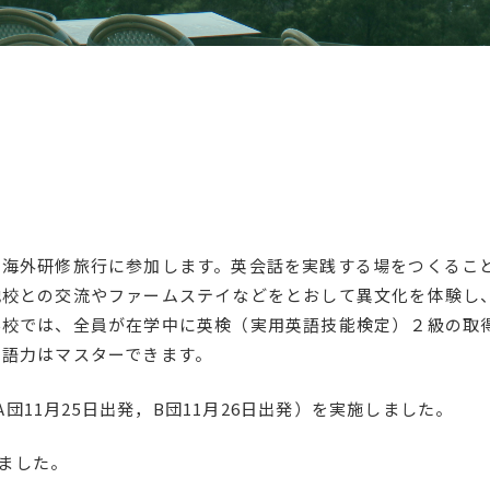
の海外研修旅行に参加します。英会話を実践する場をつくるこ
地校との交流やファームステイなどをとおして異文化を体験し
学校では、全員が在学中に英検（実用英語技能検定）２級の取
英語力はマスターできます。
A団11月25日出発，B団11月26日出発）を実施しました。
しました。