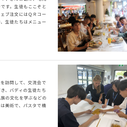
ンです。生徒もここぞと
ウェブ注文にはＱＲコー
で、生徒たちはメニュー
校を訪問して、交流会で
だき、バディの生徒たち
民族の文化を学ぶなどの
らは美術で、パスタで橋