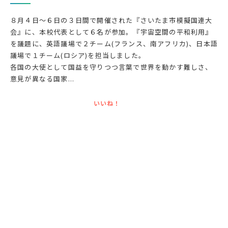
８月４日～６日の３日間で開催された『さいたま市模擬国連大
会』に、本校代表として６名が参加。『宇宙空間の平和利用』
を議題に、英語議場で２チーム(フランス、南アフリカ)、日本語
議場で１チーム(ロシア)を担当しました。
各国の大使として国益を守りつつ言葉で世界を動かす難しさ、
意見が異なる国家...
いいね！