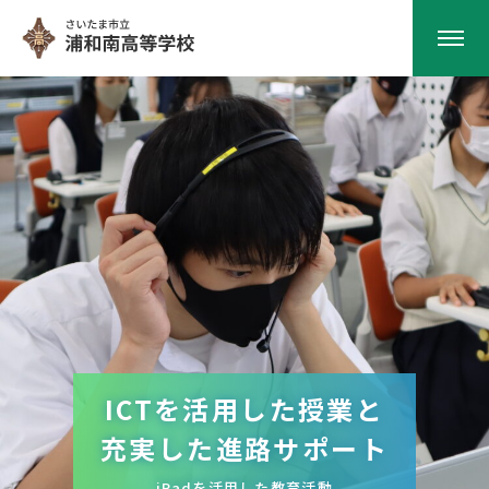
HOME
学校紹介
南高の教育
学校生活
感動・充実・納得の
感動・充実・納得の
部活動
ICTを活用した授業と
学校行事
学校行事
解のない課題に立ち向かう
解のない課題に立ち向かう
充実した進路サポート
進学重視型単位制高等学校
進学重視型単位制高等学校
進路指導
感動のオーストラリア研修旅行
感動のオーストラリア研修旅行
iPadを活用した教育活動
充実の文化祭・体育祭
充実の文化祭・体育祭