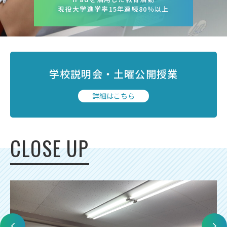
55分授業×土曜日授業で”文武自考”
55分授業×土曜日授業で”文武自考”
現役大学進学率15年連続80％以上
納得のキャリア教育
納得のキャリア教育
受検生の方へ
年間スケジュール
学校パンフレット
学校説明会・
土曜公開授業
教科ガイド
校長室より
詳細はこちら
保健室より
図書室より
事務室より
在校生の皆さんへ
CLOSE UP
保護者の方へ
本校のPTA活動
地域の皆様へ
同窓会
教育関係者の方へ
各種証明書発行
アクセス
お問い合わせ