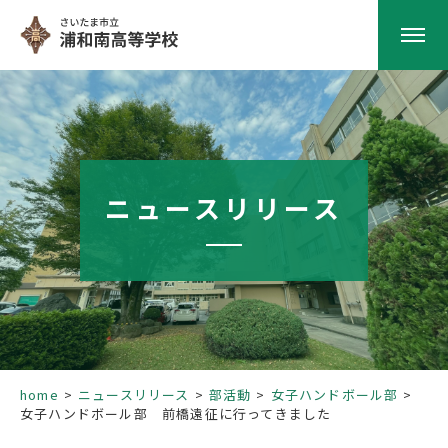
HOME
学校紹介
ニュースリリース
南高の教育
学校生活
部活動
home
ニュースリリース
部活動
女子ハンドボール部
女子ハンドボール部 前橋遠征に行ってきました
進路指導