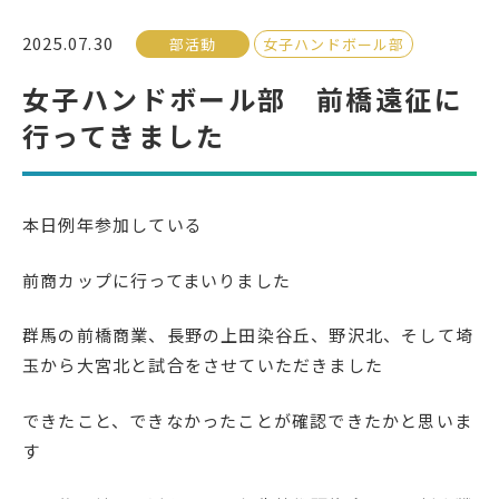
2025.07.30
部活動
女子ハンドボール部
受検生の方へ
女子ハンドボール部 前橋遠征に
行ってきました
年間スケジュール
学校パンフレット
教科ガイド
校長室より
本日例年参加している
保健室より
図書室より
事務室より
在校生の皆さんへ
前商カップに行ってまいりました
保護者の方へ
本校のPTA活動
群馬の前橋商業、長野の上田染谷丘、野沢北、そして埼
地域の皆様へ
同窓会
玉から大宮北と試合をさせていただきました
教育関係者の方へ
各種証明書発行
できたこと、できなかったことが確認できたかと思いま
す
アクセス
お問い合わせ