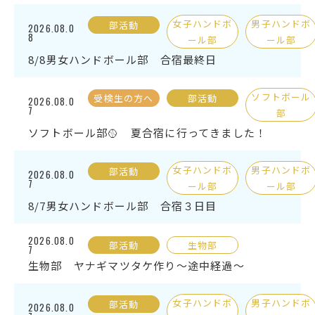
女子ハンドボ
男子ハンドボ
部活動
2026.08.0
受検生の方へ
8
ール部
ール部
8/8男女ハンドボール部 合宿最終日
年間スケジュール
学校パンフレット
ソフトボール
受検生の方へ
部活動
2026.08.0
7
部
教科ガイド
校長室より
ソフトボール部🥎 夏合宿に行ってきました！
保健室より
図書室より
事務室より
在校生の皆さんへ
女子ハンドボ
男子ハンドボ
部活動
2026.08.0
7
ール部
ール部
保護者の方へ
本校のPTA活動
8/7男女ハンドボール部 合宿３日目
地域の皆様へ
同窓会
2026.08.0
部活動
生物部
教育関係者の方へ
各種証明書発行
7
生物部 ヤナギマツタケ作り～途中経過～
女子ハンドボ
男子ハンドボ
アクセス
部活動
お問い合わせ
2026.08.0