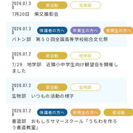
2026.07.3
部活動
写真部
0
7月20日 柴又撮影会
2026.07.3
保護者の方へ
卒業生の方へ
受検生の方へ
0
バトン部 第５０回全国高等学校総合文化祭
2026.07.2
部活動
地学部
9
7/29 地学部 近隣小中学生向け観望会を開催し
ました
2026.07.2
部活動
生物部
9
生物部 いつもの活動の様子
2026.07.2
保護者の方へ
受検生の方へ
部活動
8
書道部 おもしろサマースクール「うちわを作ろ
う書道教室」