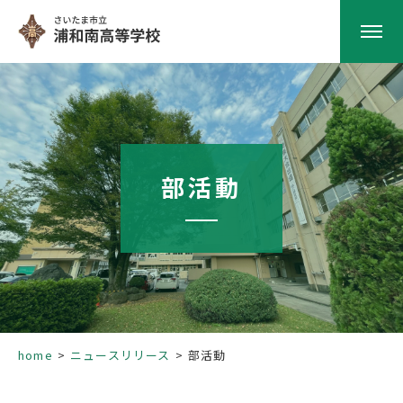
HOME
学校紹介
部活動
南高の教育
学校生活
部活動
home
ニュースリリース
部活動
進路指導