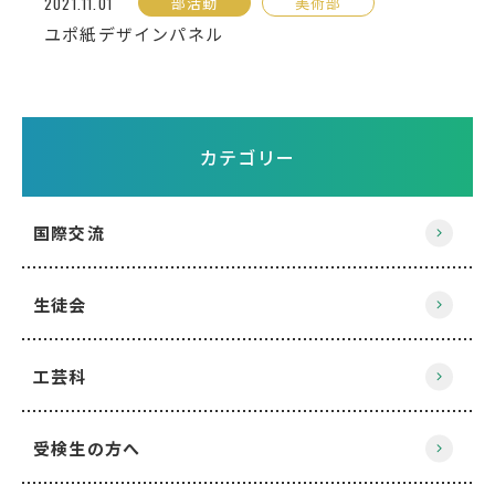
2021.11.01
部活動
美術部
English
プライバシーポリシー
ユポ紙デザインパネル
カテゴリー
国際交流
生徒会
工芸科
受検生の方へ