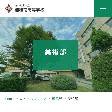
HOME
学校紹介
美術部
南高の教育
学校生活
部活動
home
ニュースリリース
部活動
美術部
進路指導