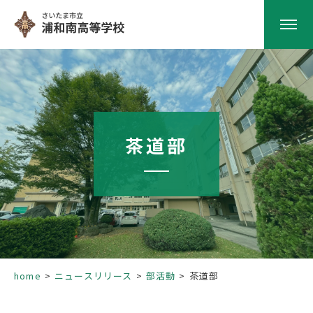
HOME
学校紹介
茶道部
南高の教育
学校生活
部活動
home
ニュースリリース
部活動
茶道部
進路指導