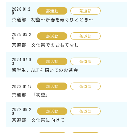
2026.01.2
部活動
茶道部
0
受検生の方へ
茶道部 初釜～新春を寿ぐひととき～
2025.09.2
部活動
茶道部
年間スケジュール
学校パンフレット
4
茶道部 文化祭でのおもてなし
教科ガイド
校長室より
2024.07.0
保健室より
図書室より
部活動
茶道部
3
留学生、ALTを招いてのお茶会
事務室より
在校生の皆さんへ
保護者の方へ
本校のPTA活動
2023.01.17
部活動
茶道部
地域の皆様へ
同窓会
茶道部 「初釜」
教育関係者の方へ
各種証明書発行
2022.08.2
部活動
茶道部
9
茶道部 文化祭に向けて
アクセス
お問い合わせ