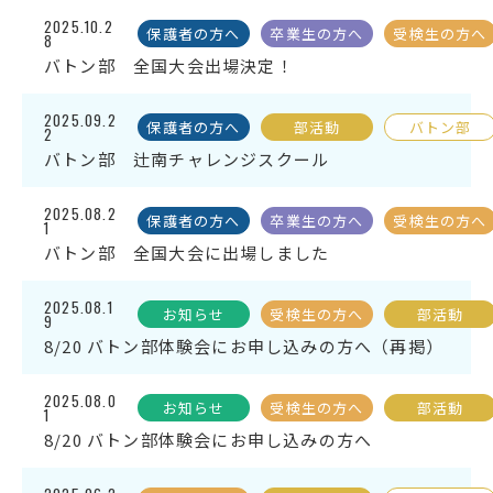
English
プライバシーポリシー
2025.10.2
保護者の方へ
卒業生の方へ
受検生の方へ
8
バトン部 全国大会出場決定！
2025.09.2
保護者の方へ
部活動
バトン部
2
バトン部 辻南チャレンジスクール
2025.08.2
保護者の方へ
卒業生の方へ
受検生の方へ
1
バトン部 全国大会に出場しました
2025.08.1
お知らせ
受検生の方へ
部活動
9
8/20 バトン部体験会にお申し込みの方へ（再掲）
2025.08.0
お知らせ
受検生の方へ
部活動
1
8/20 バトン部体験会にお申し込みの方へ