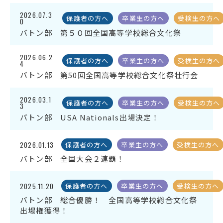
2026.07.3
保護者の方へ
卒業生の方へ
受検生の方へ
0
受検生の方へ
バトン部 第５０回全国高等学校総合文化祭
2026.06.2
保護者の方へ
卒業生の方へ
受検生の方へ
年間スケジュール
学校パンフレット
4
バトン部 第50回全国高等学校総合文化祭壮行会
教科ガイド
校長室より
2026.03.1
保健室より
図書室より
保護者の方へ
卒業生の方へ
受検生の方へ
3
バトン部 USA Nationals出場決定！
事務室より
在校生の皆さんへ
保護者の方へ
本校のPTA活動
2026.01.13
保護者の方へ
卒業生の方へ
受検生の方へ
地域の皆様へ
同窓会
バトン部 全国大会２連覇！
教育関係者の方へ
各種証明書発行
2025.11.20
保護者の方へ
卒業生の方へ
受検生の方へ
バトン部 総合優勝！ 全国高等学校総合文化祭
出場権獲得！
アクセス
お問い合わせ