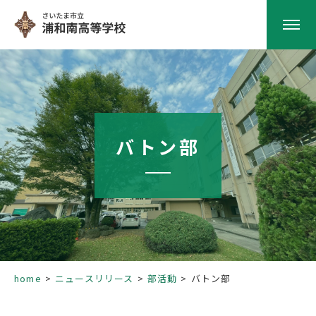
HOME
学校紹介
バトン部
南高の教育
学校生活
部活動
home
ニュースリリース
部活動
バトン部
進路指導