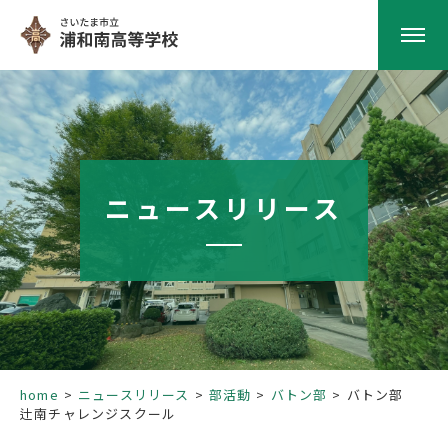
HOME
学校紹介
ニュースリリース
南高の教育
学校生活
部活動
home
ニュースリリース
部活動
バトン部
バトン部
辻南チャレンジスクール
進路指導