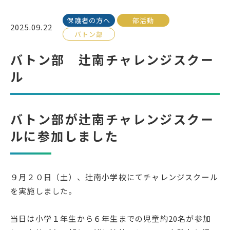
保護者の方へ
部活動
受検生の方へ
2025.09.22
バトン部
バトン部 辻南チャレンジスクー
年間スケジュール
学校パンフレット
ル
教科ガイド
校長室より
保健室より
図書室より
バトン部が辻南チャレンジスクー
事務室より
在校生の皆さんへ
ルに参加しました
保護者の方へ
本校のPTA活動
地域の皆様へ
同窓会
９月２０日（土）、辻南小学校にてチャレンジスクール
教育関係者の方へ
各種証明書発行
を実施しました。
当日は小学１年生から６年生までの児童約20名が参加
アクセス
お問い合わせ