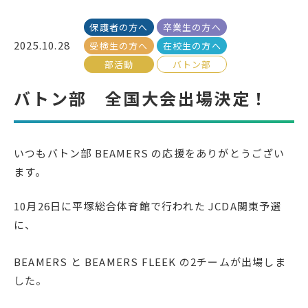
保護者の方へ
卒業生の方へ
受検生の方へ
2025.10.28
受検生の方へ
在校生の方へ
部活動
バトン部
年間スケジュール
学校パンフレット
バトン部 全国大会出場決定！
教科ガイド
校長室より
保健室より
図書室より
いつもバトン部 BEAMERS の応援をありがとうござい
事務室より
在校生の皆さんへ
ます。
保護者の方へ
本校のPTA活動
10月26日に平塚総合体育館で行われた JCDA関東予選
地域の皆様へ
同窓会
に、
教育関係者の方へ
各種証明書発行
BEAMERS と BEAMERS FLEEK の2チームが出場しま
した。
アクセス
お問い合わせ