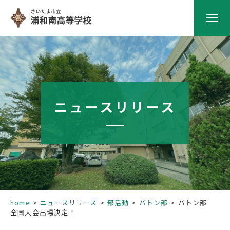
HOME
学校紹介
ニュースリリース
南高の教育
学校生活
部活動
home
ニュースリリース
部活動
バトン部
バトン部
全国大会出場決定！
進路指導