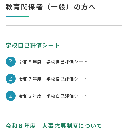
教育関係者（一般）の方へ
受検生の方へ
年間スケジュール
学校パンフレット
学校自己評価シート
教科ガイド
校長室より
保健室より
図書室より
令和６年度 学校自己評価シート
事務室より
在校生の皆さんへ
令和７年度 学校自己評価シート
保護者の方へ
本校のPTA活動
地域の皆様へ
同窓会
令和８年度 学校自己評価シート
教育関係者の方へ
各種証明書発行
アクセス
お問い合わせ
令和８年度 人事応募制度について