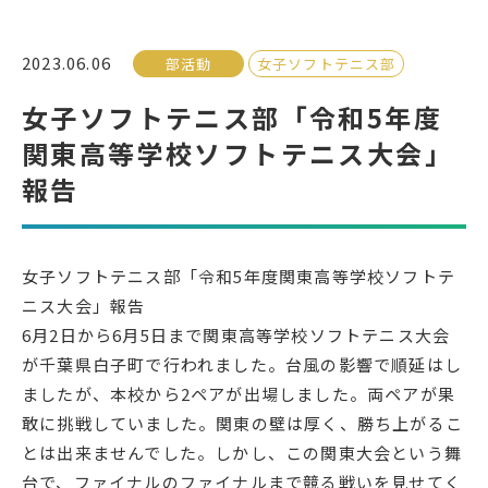
受検生の方へ
2023.06.06
部活動
女子ソフトテニス部
女子ソフトテニス部「令和5年度
年間スケジュール
学校パンフレット
関東高等学校ソフトテニス大会」
教科ガイド
校長室より
報告
保健室より
図書室より
事務室より
在校生の皆さんへ
女子ソフトテニス部「令和5年度関東高等学校ソフトテ
保護者の方へ
本校のPTA活動
ニス大会」報告
6月2日から6月5日まで関東高等学校ソフトテニス大会
地域の皆様へ
同窓会
が千葉県白子町で行われました。台風の影響で順延はし
教育関係者の方へ
各種証明書発行
ましたが、本校から2ペアが出場しました。両ペアが果
敢に挑戦していました。関東の壁は厚く、勝ち上がるこ
とは出来ませんでした。しかし、この関東大会という舞
アクセス
お問い合わせ
台で、ファイナルのファイナルまで競る戦いを見せてく