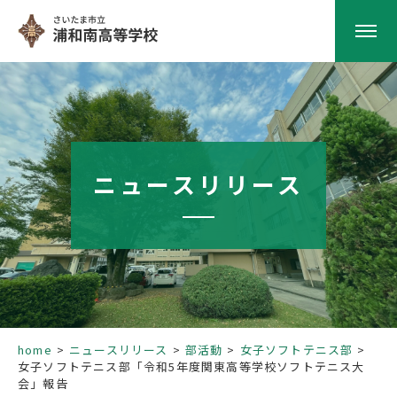
HOME
学校紹介
ニュースリリース
南高の教育
学校生活
部活動
home
ニュースリリース
部活動
女子ソフトテニス部
女子ソフトテニス部「令和5年度関東高等学校ソフトテニス大
進路指導
会」報告