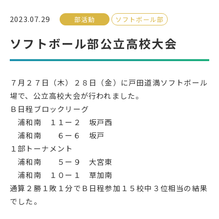
2023.07.29
部活動
ソフトボール部
受検生の方へ
ソフトボール部公立高校大会
年間スケジュール
学校パンフレット
教科ガイド
校長室より
７月２７日（木）２８日（金）に戸田道満ソフトボール
場で、公立高校大会が行われました。
保健室より
図書室より
Ｂ日程ブロックリーグ
事務室より
在校生の皆さんへ
浦和南 １１ー２ 坂戸西
浦和南 ６ー６ 坂戸
保護者の方へ
本校のPTA活動
１部トーナメント
地域の皆様へ
同窓会
浦和南 ５ー９ 大宮東
教育関係者の方へ
各種証明書発行
浦和南 １０ー１ 草加南
通算２勝１敗１分でＢ日程参加１５校中３位相当の結果
でした。
アクセス
お問い合わせ