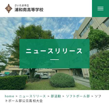
HOME
学校紹介
ニュースリリース
南高の教育
学校生活
部活動
home
ニュースリリース
部活動
ソフトボール部
ソフ
トボール部公立高校大会
進路指導