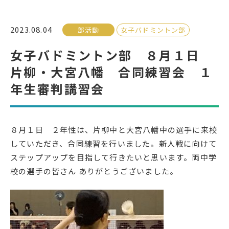
受検生の方へ
2023.08.04
部活動
女子バドミントン部
女子バドミントン部 ８月１日
年間スケジュール
学校パンフレット
片柳・大宮八幡 合同練習会 １
教科ガイド
校長室より
年生審判講習会
保健室より
図書室より
事務室より
在校生の皆さんへ
８月１日 ２年性は、片柳中と大宮八幡中の選手に来校
保護者の方へ
本校のPTA活動
していただき、合同練習を行いました。新人戦に向けて
ステップアップを目指して行きたいと思います。両中学
地域の皆様へ
同窓会
校の選手の皆さん ありがとうございました。
教育関係者の方へ
各種証明書発行
アクセス
お問い合わせ