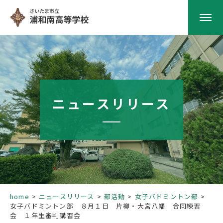
HOME
学校紹介
ニュースリリース
南高の教育
学校生活
部活動
home
ニュースリリース
部活動
女子バドミントン部
女子バドミントン部 ８月１日 片柳・大宮八幡 合同練習
進路指導
会 １年生審判講習会