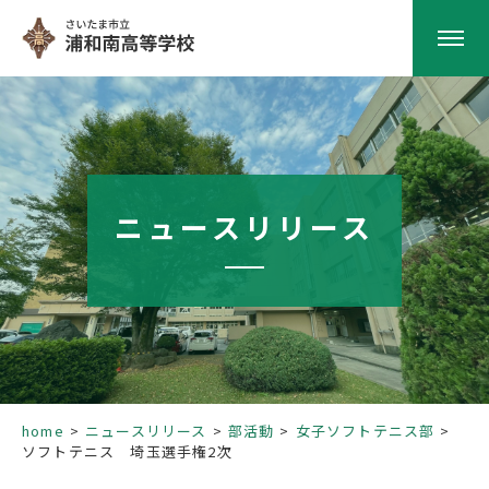
HOME
学校紹介
ニュースリリース
南高の教育
学校生活
部活動
home
ニュースリリース
部活動
女子ソフトテニス部
ソフトテニス 埼玉選手権2次
進路指導