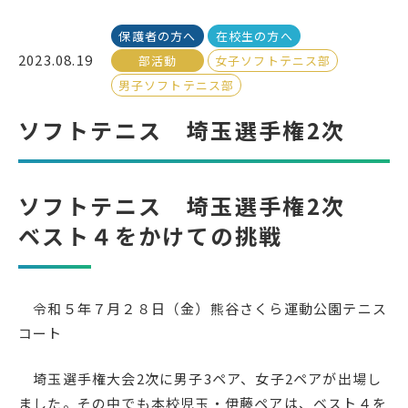
保護者の方へ
在校生の方へ
受検生の方へ
2023.08.19
部活動
女子ソフトテニス部
男子ソフトテニス部
年間スケジュール
学校パンフレット
ソフトテニス 埼玉選手権2次
教科ガイド
校長室より
保健室より
図書室より
ソフトテニス 埼玉選手権2次
事務室より
在校生の皆さんへ
ベスト４をかけての挑戦
保護者の方へ
本校のPTA活動
地域の皆様へ
同窓会
令和５年７月２８日（金）熊谷さくら運動公園テニス
教育関係者の方へ
各種証明書発行
コート
埼玉選手権大会2次に男子3ペア、女子2ペアが出場し
アクセス
お問い合わせ
ました。その中でも本校児玉・伊藤ペアは、ベスト４を