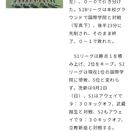
左）、０－０で引き分け
English
プライバシーポリシー
た。S2Bリーグは本校グラ
ウンドで国際学院と対戦
（写真下）、後半23分に
先制され、そのまま終
了、０－１で敗れた。
S1リーグは勝点１を積
み上げ、2位をキープ。S2
リーグは現在1位の国際学
院に惜敗、5位と変わら
ず。次節は9月2日
（日）、S1はアウェイで
９：３０キックオフ、武蔵
越生と対戦、S2もアウェ
イで９：３０キックオフ、
立教新座と対戦する。