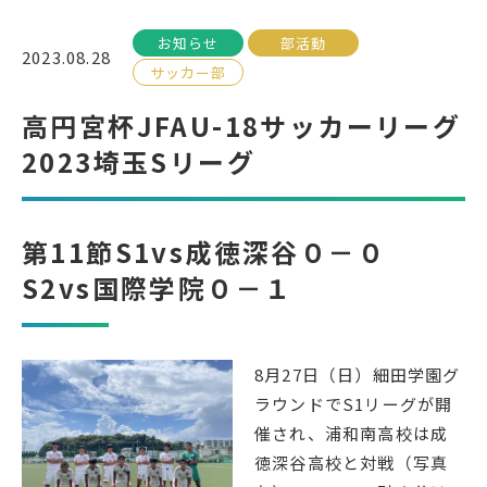
お知らせ
部活動
受検生の方へ
2023.08.28
サッカー部
高円宮杯JFAU-18サッカーリーグ
年間スケジュール
学校パンフレット
2023埼玉Sリーグ
教科ガイド
校長室より
保健室より
図書室より
第11節S1vs成徳深谷０－０
事務室より
在校生の皆さんへ
S2vs国際学院０－１
保護者の方へ
本校のPTA活動
地域の皆様へ
同窓会
8月27日（日）細田学園グ
教育関係者の方へ
各種証明書発行
ラウンドでS1リーグが開
催され、浦和南高校は成
徳深谷高校と対戦（写真
アクセス
お問い合わせ