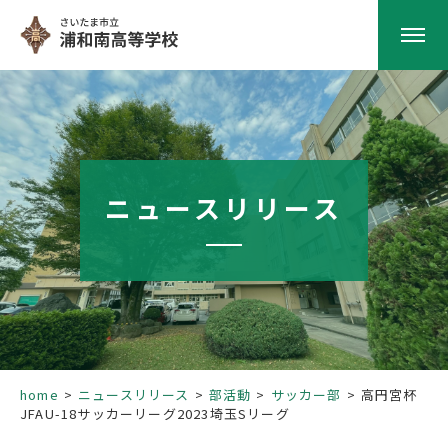
HOME
学校紹介
ニュースリリース
南高の教育
学校生活
部活動
home
ニュースリリース
部活動
サッカー部
高円宮杯
JFAU-18サッカーリーグ2023埼玉Sリーグ
進路指導