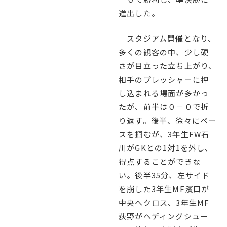
English
プライバシーポリシー
進出した。
スタジアム開催となり、
多くの観客の中、少し硬
さが目立った立ち上がり、
相手のプレッシャーに押
し込まれる場面が多かっ
たが、前半は０－０で折
り返す。後半、徐々にペー
スを掴むが、3年生FW石
川がGKとの1対1を外し、
得点することができな
い。後半35分、左サイド
を崩した3年生MF濱口が
中央へクロス、3年生MF
荻野がヘディングシュー