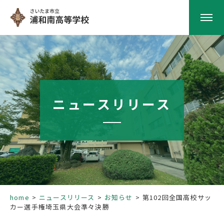
HOME
学校紹介
ニュースリリース
南高の教育
学校生活
部活動
home
ニュースリリース
お知らせ
第102回全国高校サッ
カー選手権埼玉県大会準々決勝
進路指導