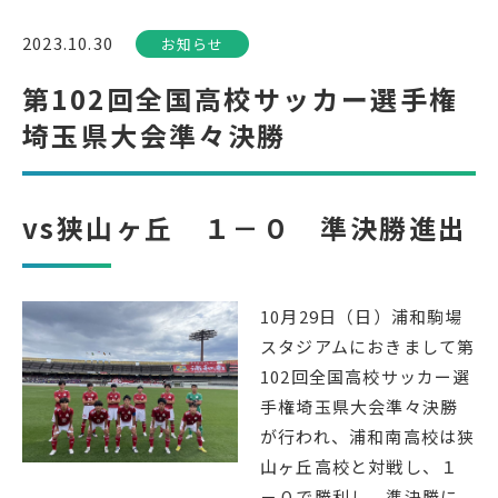
2023.10.30
お知らせ
受検生の方へ
第102回全国高校サッカー選手権
埼玉県大会準々決勝
年間スケジュール
学校パンフレット
教科ガイド
校長室より
vs狭山ヶ丘 １－０ 準決勝進出
保健室より
図書室より
事務室より
在校生の皆さんへ
保護者の方へ
本校のPTA活動
10月29日（日）浦和駒場
スタジアムにおきまして第
地域の皆様へ
同窓会
102回全国高校サッカー選
教育関係者の方へ
各種証明書発行
手権埼玉県大会準々決勝
が行われ、浦和南高校は狭
山ヶ丘高校と対戦し、１
アクセス
お問い合わせ
－０で勝利し、準決勝に