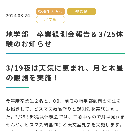
受検生の方へ
部活動
受検生の方へ
2024.03.24
地学部
地学部 卒業観測会報告＆3/25体
年間スケジュール
学校パンフレット
験のお知らせ
教科ガイド
校長室より
保健室より
図書室より
3/19夜は天気に恵まれ、月と木星
事務室より
在校生の皆さんへ
の観測を実施！
保護者の方へ
本校のPTA活動
地域の皆様へ
同窓会
今年度卒業生２名と、OB、前任の地学部顧問の先生を
教育関係者の方へ
各種証明書発行
お招きして、ビスマス結晶作りと観測会を実施しまし
た。3/25の部活動体験会では、午前中なので月は見れま
せんが、ビスマス結晶作りと天文室見学を実施します。
アクセス
お問い合わせ