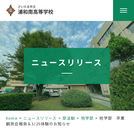
HOME
学校紹介
ニュースリリース
南高の教育
学校生活
部活動
home
ニュースリリース
部活動
地学部
地学部 卒業
観測会報告＆3/25体験のお知らせ
進路指導