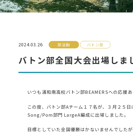
2024.03.26
部活動
バトン部
バトン部全国大会出場しま
いつも浦和南高校バトン部BEAMERSへの応援
この度、バトン部Aチーム１７名が、３月２５日に幕張メ
Song/Pom部門 LargeA編成に出場しました。
目標としていた全国優勝はかないませんでしたが