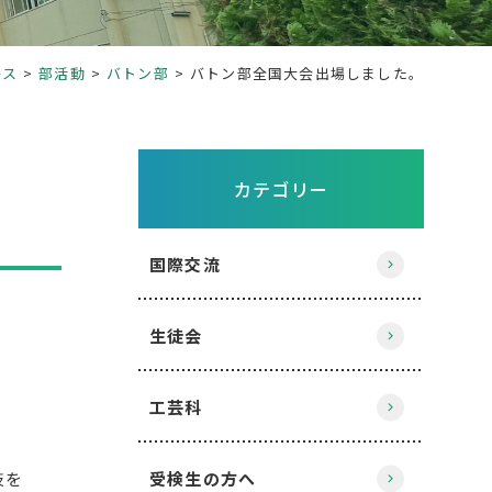
ース
部活動
バトン部
バトン部全国大会出場しました。
カテゴリー
国際交流
生徒会
工芸科
技を
受検生の方へ