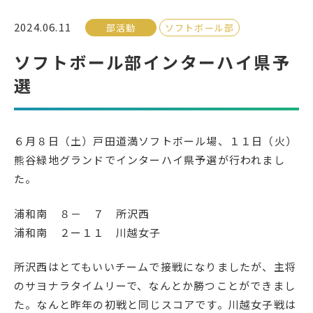
2024.06.11
部活動
ソフトボール部
受検生の方へ
ソフトボール部インターハイ県予
選
年間スケジュール
学校パンフレット
教科ガイド
校長室より
６月８日（土）戸田道満ソフトボール場、１１日（火）
保健室より
図書室より
熊谷緑地グランドでインターハイ県予選が行われまし
事務室より
在校生の皆さんへ
た。
保護者の方へ
本校のPTA活動
浦和南 ８－ ７ 所沢西
地域の皆様へ
同窓会
浦和南 ２ー１１ 川越女子
教育関係者の方へ
各種証明書発行
所沢西はとてもいいチームで接戦になりましたが、主将
のサヨナラタイムリーで、なんとか勝つことができまし
アクセス
お問い合わせ
た。なんと昨年の初戦と同じスコアです。川越女子戦は