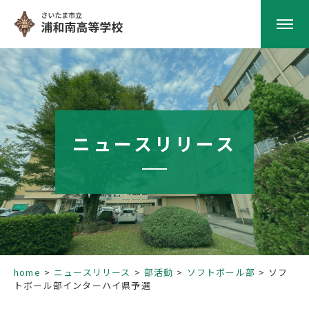
HOME
学校紹介
ニュースリリース
南高の教育
学校生活
部活動
home
ニュースリリース
部活動
ソフトボール部
ソフ
トボール部インターハイ県予選
進路指導