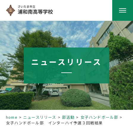
HOME
学校紹介
ニュースリリース
南高の教育
学校生活
部活動
home
ニュースリリース
部活動
女子ハンドボール部
女子ハンドボール部 インターハイ予選３回戦結果
進路指導