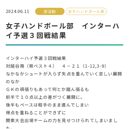
2024.06.11
部活動
女子ハンドボール部
受検生の方へ
女子ハンドボール部 インターハ
イ予選３回戦結果
年間スケジュール
学校パンフレット
教科ガイド
校長室より
インターハイ予選３回戦結果
保健室より
図書室より
対越谷南（県ベスト４） ４－２１（1-12,3-9）
事務室より
在校生の皆さんへ
なかなかシュートが入らず失点を重んでいく苦しい展開
保護者の方へ
本校のPTA活動
のなか
ＧＫの頑張りもあって何とか踏ん張るも
地域の皆様へ
同窓会
前半で１０点以上の差がつく展開に。
教育関係者の方へ
各種証明書発行
後半もペースは相手のまま進んでしまい
得点を重ねることができずに
関東大会出場チームの力を見せつけられてしまいまし
アクセス
お問い合わせ
た。