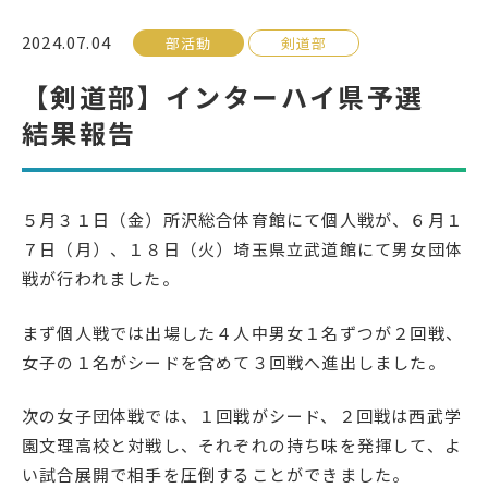
2024.07.04
部活動
剣道部
受検生の方へ
【剣道部】インターハイ県予選
結果報告
年間スケジュール
学校パンフレット
教科ガイド
校長室より
５月３１日（金）所沢総合体育館にて個人戦が、６月１
保健室より
図書室より
７日（月）、１８日（火）埼玉県立武道館にて男女団体
事務室より
在校生の皆さんへ
戦が行われました。
保護者の方へ
本校のPTA活動
まず個人戦では出場した４人中男女１名ずつが２回戦、
地域の皆様へ
同窓会
女子の１名がシードを含めて３回戦へ進出しました。
教育関係者の方へ
各種証明書発行
次の女子団体戦では、１回戦がシード、２回戦は西武学
園文理高校と対戦し、それぞれの持ち味を発揮して、よ
アクセス
お問い合わせ
い試合展開で相手を圧倒することができました。