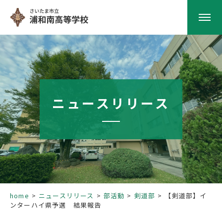
HOME
学校紹介
ニュースリリース
南高の教育
学校生活
部活動
home
ニュースリリース
部活動
剣道部
【剣道部】イ
ンターハイ県予選 結果報告
進路指導