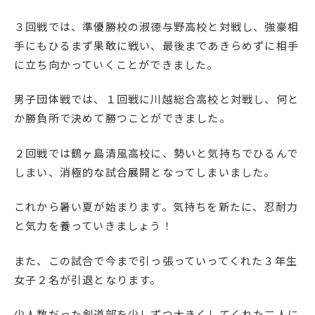
English
プライバシーポリシー
３回戦では、準優勝校の淑徳与野高校と対戦し、強豪相
手にもひるまず果敢に戦い、最後まであきらめずに相手
に立ち向かっていくことができました。
男子団体戦では、１回戦に川越総合高校と対戦し、何と
か勝負所で決めて勝つことができました。
２回戦では鶴ヶ島清風高校に、勢いと気持ちでひるんで
しまい、消極的な試合展開となってしまいました。
これから暑い夏が始まります。気持ちを新たに、忍耐力
と気力を養っていきましょう！
また、この試合で今まで引っ張っていってくれた３年生
女子２名が引退となります。
少人数だった剣道部を少しずつ大きくしてくれた二人に