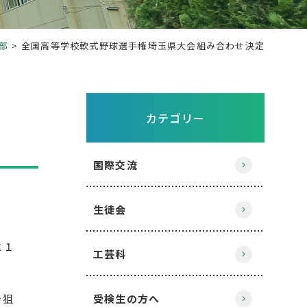
部
全国高等学校軟式野球選手権埼玉県大会組み合わせ決定
カテゴリー
国際交流
生徒会
と１
工芸科
を狙
受検生の方へ