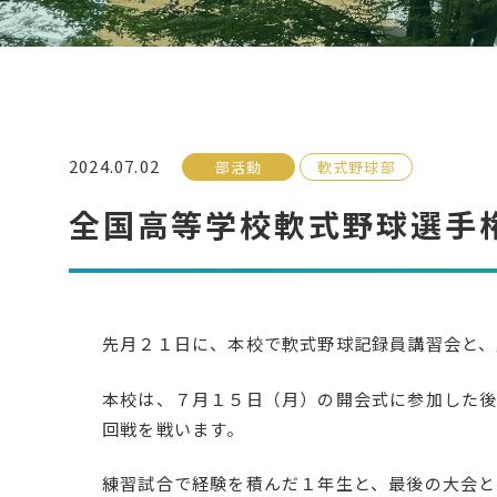
2024.07.02
部活動
軟式野球部
全国高等学校軟式野球選手
先月２１日に、本校で軟式野球記録員講習会と、
本校は、７月１５日（月）の開会式に参加した後
回戦を戦います。
練習試合で経験を積んだ１年生と、最後の大会と