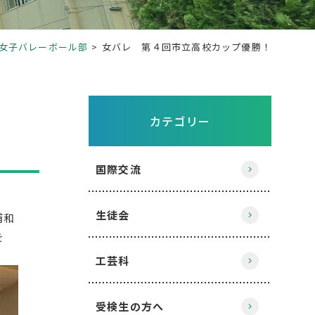
女子バレーボール部
女バレ 第４回市立高校カップ優勝！
カテゴリー
国際交流
生徒会
浦和
を
工芸科
受検生の方へ