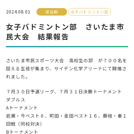
2024.08.01
部活動
女子バドミントン部
受検生の方へ
女子バドミントン部 さいたま市
民大会 結果報告
年間スケジュール
学校パンフレット
教科ガイド
校長室より
さいたま市民スポーツ大会 高校生の部 が７００名を
保健室より
図書室より
超える生徒が集まり、サイデン化学アリーナにて開催さ
事務室より
在校生の皆さんへ
れました。
保護者の方へ
本校のPTA活動
７月３０日予選リーグ、７月３１日決勝トーナメント
地域の皆様へ
同窓会
ダブルス
教育関係者の方へ
各種証明書発行
Aトーナメント
岩瀬・今ベスト８、町田・金田ベスト１６、藤枝・秦１
回戦（同校対決）
アクセス
お問い合わせ
Bトーナメント