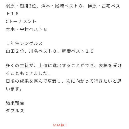
梶原・沓掛3位、澤本・尾崎ベスト８、榊原・古宅ベス
English
プライバシーポリシー
ト１６
Cトーナメント
本木・中村ベスト８
１年生シングルス
山田２位、川名ベスト８、新妻ベスト１６
多くの生徒が、上位に進出することができ、表彰を受け
ることもできました。
日頃の成果を喜んで享受し、次に向かって行きたいと思
います。
結果報告
ダブルス
いいね！