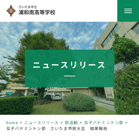
HOME
学校紹介
ニュースリリース
南高の教育
学校生活
部活動
home
ニュースリリース
部活動
女子バドミントン部
女子バドミントン部 さいたま市民大会 結果報告
進路指導