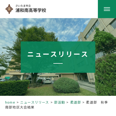
HOME
学校紹介
ニュースリリース
南高の教育
学校生活
部活動
home
ニュースリリース
部活動
柔道部
柔道部 秋季
南部地区大会結果
進路指導