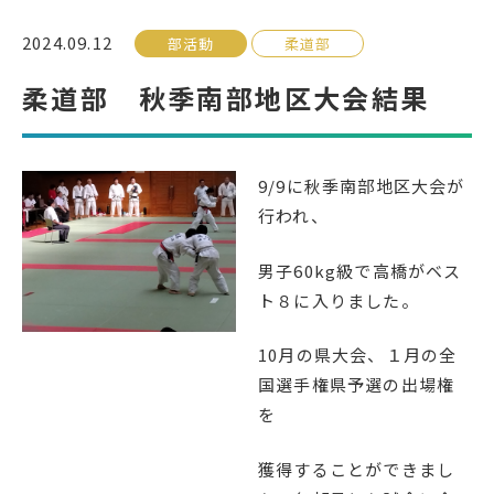
2024.09.12
部活動
柔道部
受検生の方へ
柔道部 秋季南部地区大会結果
年間スケジュール
学校パンフレット
教科ガイド
校長室より
9/9に秋季南部地区大会が
行われ、
保健室より
図書室より
事務室より
在校生の皆さんへ
男子60kg級で高橋がベス
ト８に入りました。
保護者の方へ
本校のPTA活動
地域の皆様へ
同窓会
10月の県大会、１月の全
国選手権県予選の出場権
教育関係者の方へ
各種証明書発行
を
獲得することができまし
アクセス
お問い合わせ