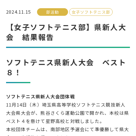
2024.11.15
部活動
女子ソフトテニス部
受検生の方へ
【女子ソフトテニス部】県新人大
会 結果報告
年間スケジュール
学校パンフレット
教科ガイド
校長室より
ソフトテニス県新人大会 ベスト
保健室より
図書室より
８！
事務室より
在校生の皆さんへ
保護者の方へ
本校のPTA活動
地域の皆様へ
同窓会
ソフトテニス県新人大会団体戦
11月14日（木）埼玉県高等学校ソフトテニス競技新人
教育関係者の方へ
各種証明書発行
大会県大会が、熊谷さくら運動公園で開かれ、本校は県
ベスト４を懸けて星野高校と対戦しました。
本校団体チームは、南部地区予選会にて準優勝して県大
アクセス
お問い合わせ