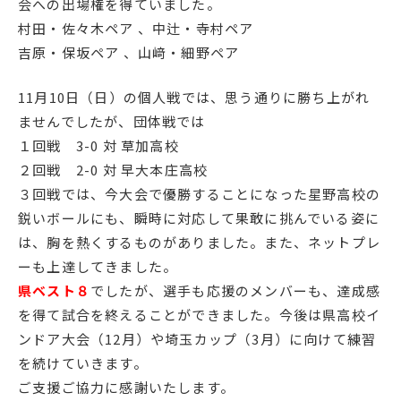
会への出場権を得ていました。
English
プライバシーポリシー
村田・佐々木ペア 、中辻・寺村ペア
吉原・保坂ペア 、山﨑・細野ペア
11月10日（日）の個人戦では、思う通りに勝ち上がれ
ませんでしたが、団体戦では
１回戦 3-0 対 草加高校
２回戦 2-0 対 早大本庄高校
３回戦では、今大会で優勝することになった星野高校の
鋭いボールにも、瞬時に対応して果敢に挑んでいる姿に
は、胸を熱くするものがありました。また、ネットプレ
ーも上達してきました。
県ベスト８
でしたが、選手も応援のメンバーも、達成感
を得て試合を終えることができました。今後は県高校イ
ンドア大会（12月）や埼玉カップ（3月）に向けて練習
を続けていきます。
ご支援ご協力に感謝いたします。