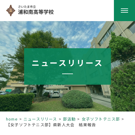
HOME
学校紹介
ニュースリリース
南高の教育
学校生活
部活動
home
ニュースリリース
部活動
女子ソフトテニス部
【女子ソフトテニス部】県新人大会 結果報告
進路指導