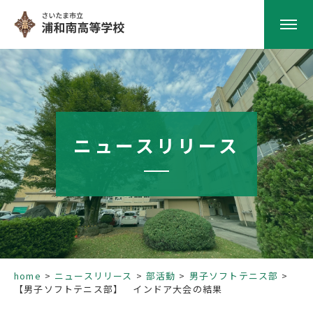
HOME
学校紹介
ニュースリリース
南高の教育
学校生活
部活動
home
ニュースリリース
部活動
男子ソフトテニス部
【男子ソフトテニス部】 インドア大会の結果
進路指導