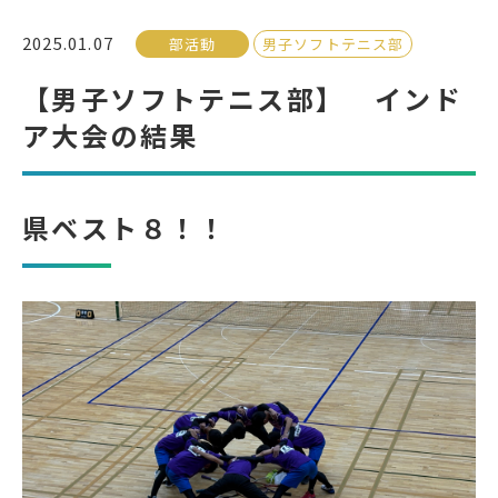
2025.01.07
部活動
男子ソフトテニス部
受検生の方へ
【男子ソフトテニス部】 インド
ア大会の結果
年間スケジュール
学校パンフレット
教科ガイド
校長室より
県ベスト８！！
保健室より
図書室より
事務室より
在校生の皆さんへ
保護者の方へ
本校のPTA活動
地域の皆様へ
同窓会
教育関係者の方へ
各種証明書発行
アクセス
お問い合わせ