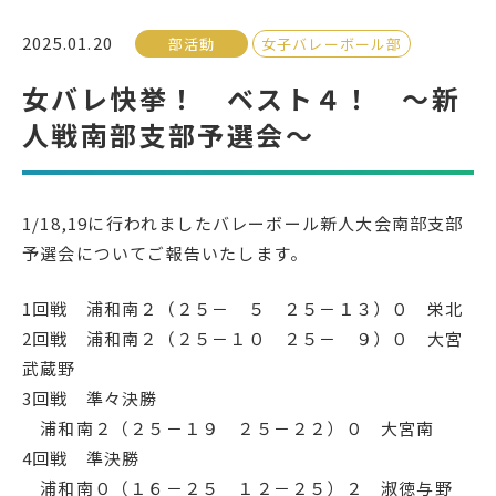
2025.01.20
部活動
女子バレーボール部
受検生の方へ
女バレ快挙！ ベスト４！ ～新
人戦南部支部予選会～
年間スケジュール
学校パンフレット
教科ガイド
校長室より
1/18,19に行われましたバレーボール新人大会南部支部
保健室より
図書室より
予選会についてご報告いたします。
事務室より
在校生の皆さんへ
1回戦 浦和南２（２５－ ５ ２５－１３）０ 栄北
保護者の方へ
本校のPTA活動
2回戦 浦和南２（２５－１０ ２５－ ９）０ 大宮
地域の皆様へ
同窓会
武蔵野
教育関係者の方へ
各種証明書発行
3回戦 準々決勝
浦和南２（２５－１９ ２５－２２）０ 大宮南
4回戦 準決勝
アクセス
お問い合わせ
浦和南０（１６－２５ １２－２５）２ 淑徳与野