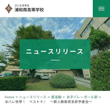
HOME
学校紹介
ニュースリリース
南高の教育
学校生活
部活動
home
ニュースリリース
部活動
女子バレーボール部
女バレ快挙！ ベスト４！ ～新人戦南部支部予選会～
進路指導