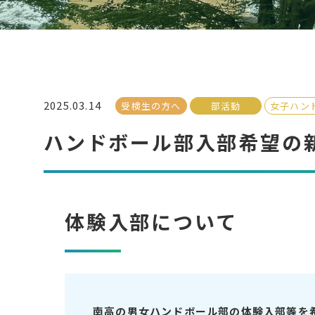
2025.03.14
受検生の方へ
部活動
女子ハン
ハンドボール部入部希望の
体験入部について
南高の男女ハンドボール部の体験入部等を