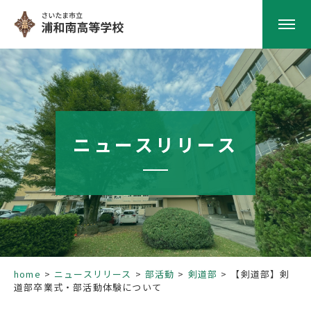
HOME
学校紹介
ニュースリリース
南高の教育
学校生活
部活動
home
ニュースリリース
部活動
剣道部
【剣道部】剣
道部卒業式・部活動体験について
進路指導