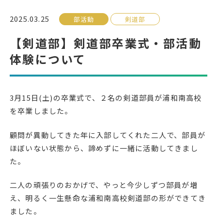
2025.03.25
部活動
剣道部
受検生の方へ
【剣道部】剣道部卒業式・部活動
体験について
年間スケジュール
学校パンフレット
教科ガイド
校長室より
3月15日(土)の卒業式で、２名の剣道部員が浦和南高校
保健室より
図書室より
を卒業しました。
事務室より
在校生の皆さんへ
顧問が異動してきた年に入部してくれた二人で、部員が
保護者の方へ
本校のPTA活動
ほぼいない状態から、諦めずに一緒に活動してきまし
地域の皆様へ
同窓会
た。
教育関係者の方へ
各種証明書発行
二人の頑張りのおかげで、やっと今少しずつ部員が増
え、明るく一生懸命な浦和南高校剣道部の形ができてき
アクセス
お問い合わせ
ました。