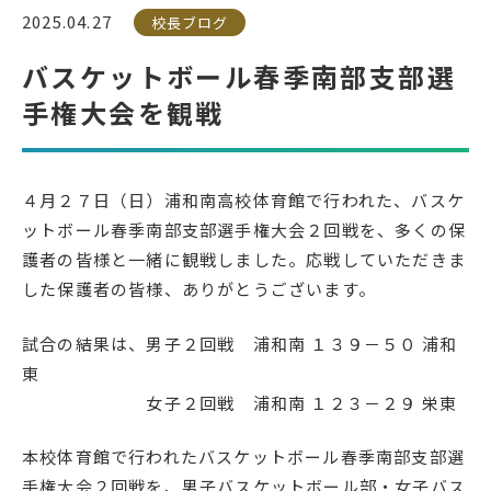
2025.04.27
校長ブログ
受検生の方へ
バスケットボール春季南部支部選
手権大会を観戦
年間スケジュール
学校パンフレット
教科ガイド
校長室より
４月２７日（日）浦和南高校体育館で行われた、バスケ
保健室より
図書室より
ットボール春季南部支部選手権大会２回戦を、多くの保
護者の皆様と一緒に観戦しました。応戦していただきま
事務室より
在校生の皆さんへ
した保護者の皆様、ありがとうございます。
保護者の方へ
本校のPTA活動
試合の結果は、男子２回戦 浦和南 １３９－５０ 浦和
地域の皆様へ
同窓会
東
教育関係者の方へ
各種証明書発行
女子２回戦 浦和南 １２３－２９ 栄東
本校体育館で行われたバスケットボール春季南部支部選
アクセス
お問い合わせ
手権大会２回戦を、男子バスケットボール部・女子バス