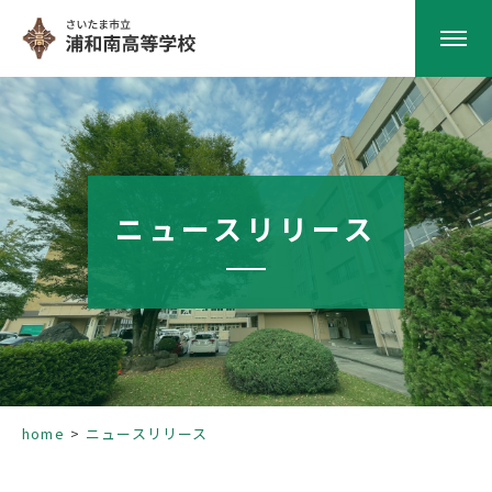
HOME
学校紹介
ニュースリリース
南高の教育
学校生活
部活動
home
ニュースリリース
進路指導