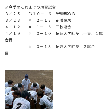
※今季のこれまでの練習試合
３／２５ 〇１０－ ９ 野球部ＯＢ
３／２８ ✕ ２－１３ 花咲徳栄
４／１２ ✕ １ー ５ 三校連合
４／１９ ✕ ０－１０ 拓殖大学紅陵（千葉）１試
合目
✕ ０－１３ 拓殖大学紅陵 ２試合
目