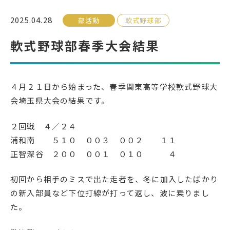
2025.04.28
部活動
軟式野球部
受検生の方へ
軟式野球部春季大会結果
年間スケジュール
学校パンフレット
教科ガイド
校長室より
４月２１日から始まった、春季関東高等学校軟式野球大
会埼玉県大会の結果です。
保健室より
図書室より
事務室より
在校生の皆さんへ
２回戦 ４／２４
浦和南 ５１０ ００３ ００２ １１
保護者の方へ
本校のPTA活動
正智深谷 ２００ ００１ ０１０ ４
地域の皆様へ
同窓会
初回から相手のミスで出た走者を、冬に加入したばかり
教育関係者の方へ
各種証明書発行
の新入部員など下位打線が打って返し、波に乗りまし
た。
アクセス
お問い合わせ