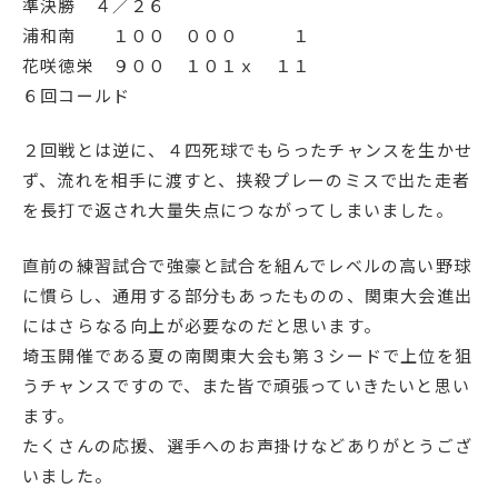
準決勝 ４／２６
English
プライバシーポリシー
浦和南 １００ ０００ １
花咲徳栄 ９００ １０１ｘ １１
６回コールド
２回戦とは逆に、４四死球でもらったチャンスを生かせ
ず、流れを相手に渡すと、挟殺プレーのミスで出た走者
を長打で返され大量失点につながってしまいました。
直前の練習試合で強豪と試合を組んでレベルの高い野球
に慣らし、通用する部分もあったものの、関東大会進出
にはさらなる向上が必要なのだと思います。
埼玉開催である夏の南関東大会も第３シードで上位を狙
うチャンスですので、また皆で頑張っていきたいと思い
ます。
たくさんの応援、選手へのお声掛けなどありがとうござ
いました。