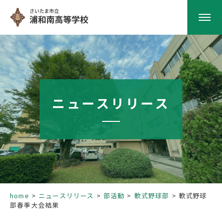
HOME
学校紹介
ニュースリリース
南高の教育
学校生活
部活動
home
ニュースリリース
部活動
軟式野球部
軟式野球
部春季大会結果
進路指導