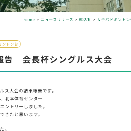
home
ニュースリリース
部活動
女子バドミントン
ミントン部
報告 会長杯シングルス大会
ルス大会の結果報告です。
館、北本体育センター
員エントリーしました。
できたと思います。
た。