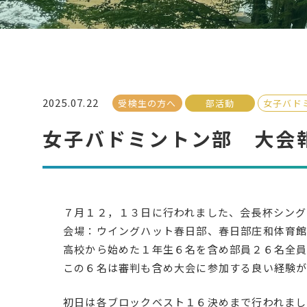
2025.07.22
受検生の方へ
部活動
女子バド
女子バドミントン部 大会
７月１２，１３日に行われました、会長杯シング
会場：ウイングハット春日部、春日部庄和体育
高校から始めた１年生６名を含め部員２６名全
この６名は審判も含め大会に参加する良い経験が
初日は各ブロックベスト１６決めまで行われまし