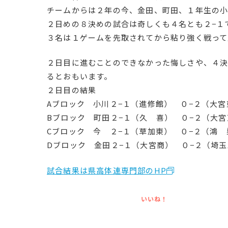
チームからは２年の今、金田、町田、１年生の
２日めの８決めの試合は奇しくも４名とも２−１
３名は１ゲームを先取されてから粘り強く戦って
２日目に進むことのできなかった悔しさや、４
るとおもいます。
２日目の結果
Aブロック 小川２−１（進修館） ０−２（大宮
Bブロック 町田２−１（久 喜） ０−２（大宮
Cブロック 今 ２−１（草加東） ０−２（鴻 
Dブロック 金田２−１（大宮商） ０−２（埼
試合結果は県高体連専門部のHP
いいね！