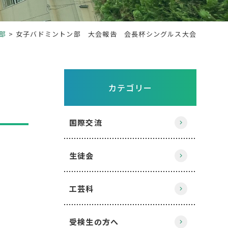
部
女子バドミントン部 大会報告 会長杯シングルス大会
カテゴリー
国際交流
生徒会
工芸科
受検生の方へ