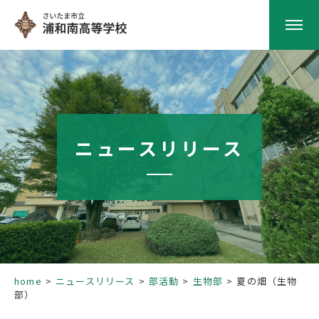
HOME
学校紹介
ニュースリリース
南高の教育
学校生活
部活動
home
ニュースリリース
部活動
生物部
夏の畑（生物
部）
進路指導