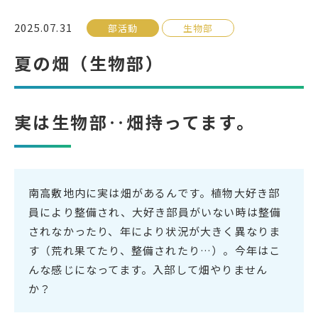
2025.07.31
部活動
生物部
受検生の方へ
夏の畑（生物部）
年間スケジュール
学校パンフレット
実は生物部‥畑持ってます。
教科ガイド
校長室より
保健室より
図書室より
事務室より
在校生の皆さんへ
南高敷地内に実は畑があるんです。植物大好き部
保護者の方へ
本校のPTA活動
員により整備され、大好き部員がいない時は整備
地域の皆様へ
同窓会
されなかったり、年により状況が大きく異なりま
す（荒れ果てたり、整備されたり…）。今年はこ
教育関係者の方へ
各種証明書発行
んな感じになってます。入部して畑やりません
か？
アクセス
お問い合わせ