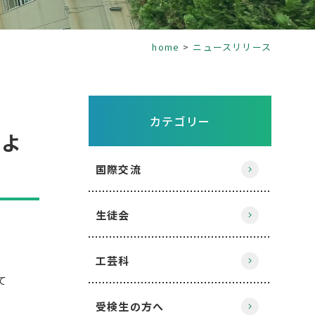
home
ニュースリリース
カテゴリー
0よ
国際交流
生徒会
工芸科
て
受検生の方へ