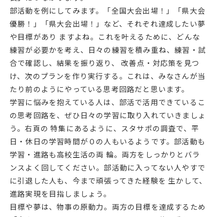
部活動を例にしてみます。「全国大会出場！」「県大会
English
プライバシーポリシー
優勝！」「県大会出場！」など、それぞれ達成したい夢
や目標があり ますよね。これを叶えるために、どんな
練習が必要かを考え、日々の練習を積み重ね、練習・試
合で確認し、結果を振り返り、 改善点・対応策を見つ
け、次のプランを作り実行する。これは、みなさんが当
たり前のようにやっている思考回路だと思います。
学習に悩みを抱えている人は、部活で活用できているこ
の思考回路を、ぜひ日々の学習に取り入れていきましょ
う。右頁の 特集にあるように、スタサポの調査で、平
日・休日の学習時間が０の人もいるようです。部活動も
学習・進路も高校生活の両 輪。両方をしっかりとバラ
ンスよく回してください。部活動に入ってない人やすで
に引退した人も、今まで頑張ってきた経験を 生かして、
進路実現を目指しましょう。
目標や夢は、物事の原動力。両方の目標を達成するため