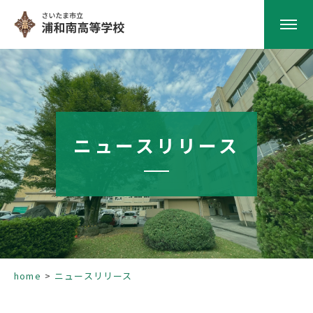
HOME
学校紹介
ニュースリリース
南高の教育
学校生活
部活動
home
ニュースリリース
進路指導