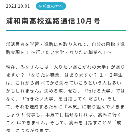
2021.10.01
在校生の方へ
受検生の方へ
浦和南高校進路通信10月号
年間スケジュール
学校パンフレット
部活思考を学習・進路にも取り入れて、自分の目指す進
教科ガイド
校長室より
路実現を！ ～行きたい大学・なりたい職業へ！～
保健室より
図書室より
現在、みなさんには「入りたいあこがれの大学」があり
事務室より
在校生の皆さんへ
ますか？ 「なりたい職業」はありますか？ １・２年生
保護者の方へ
本校のPTA活動
は、これから調 べてから決めていこうという人も多い
かもしれません。決める際、ぜひ、「行ける大学」では
地域の皆様へ
同窓会
なく、「行きたい大学」を目指してく ださい。そし
教育関係者の方へ
各種証明書発行
て、それを達成するために『本気』に取り組んでいきま
しょう！ 何事も、本気で目指せなければ、高みに行く
こと はできません。そして、高みを目指すことが「成
アクセス
お問い合わせ
長」につながります。