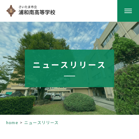
HOME
学校紹介
ニュースリリース
南高の教育
学校生活
部活動
home
ニュースリリース
進路指導