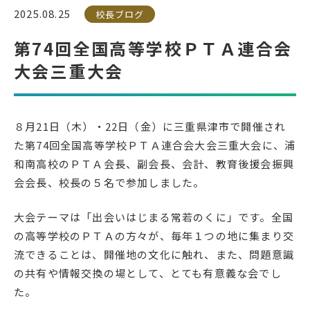
2025.08.25
校長ブログ
受検生の方へ
第74回全国高等学校ＰＴＡ連合会
大会三重大会
年間スケジュール
学校パンフレット
教科ガイド
校長室より
８月21日（木）・22日（金）に三重県津市で開催され
保健室より
図書室より
た第74回全国高等学校ＰＴＡ連合会大会三重大会に、浦
和南高校のＰＴＡ会長、副会長、会計、教育後援会振興
事務室より
在校生の皆さんへ
会会長、校長の５名で参加しました。
保護者の方へ
本校のPTA活動
大会テーマは「出会いはじまる常若のくに」です。全国
地域の皆様へ
同窓会
の高等学校のＰＴＡの方々が、毎年１つの地に集まり交
教育関係者の方へ
各種証明書発行
流できることは、開催地の文化に触れ、また、問題意識
の共有や情報交換の場として、とても有意義な会でし
た。
アクセス
お問い合わせ