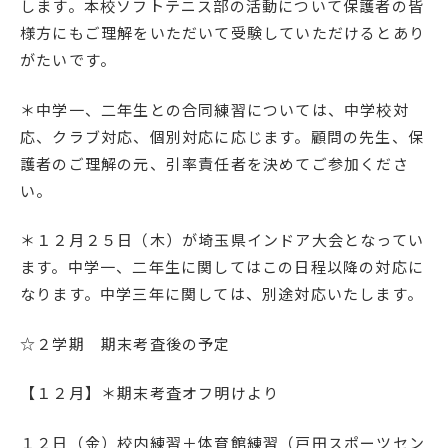
します。本校ソフトテニス部の活動について保護者の皆
English
プライバシーポリシー
様方にもご理解をいただいて受験していただけるとあり
がたいです。
＊中学一、二年生との合同練習については、中学校対
応、クラブ対応、個別対応に応じます。顧問の先生、保
護者のご理解の元、引率責任者を決めてご参加くださ
い。
＊１２月２５日（木）が埼玉県インドア大会となってい
ます。中学一、二年生に関してはこの日程以降の対応に
なります。中学三年に関しては、別途対応いたします。
☆２学期 期末考査後の予定
【１２月】＊期末考査オフ明けより
１２日（金）校内練習＋体育館練習（戸田スポーツセン