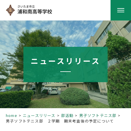
HOME
学校紹介
ニュースリリース
南高の教育
学校生活
部活動
home
ニュースリリース
部活動
男子ソフトテニス部
男子ソフトテニス部 ２学期 期末考査後の予定について
進路指導