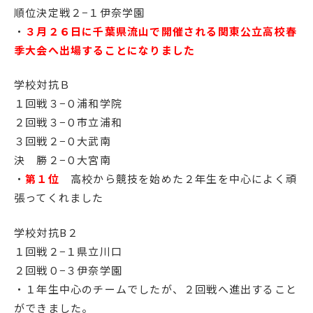
順位決定戦２−１伊奈学園
English
プライバシーポリシー
・
３月２６日に千葉県流山で開催される関東公立高校春
季大会へ出場することになりました
学校対抗Ｂ
１回戦３−０浦和学院
２回戦３−０市立浦和
３回戦２−０大武南
決 勝２−０大宮南
・
第１位
高校から競技を始めた２年生を中心によく頑
張ってくれました
学校対抗B２
１回戦２−１県立川口
２回戦０−３伊奈学園
・１年生中心のチームでしたが、２回戦へ進出すること
ができました。