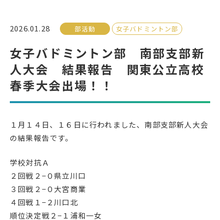
受検生の方へ
2026.01.28
部活動
女子バドミントン部
女子バドミントン部 南部支部新
年間スケジュール
学校パンフレット
人大会 結果報告 関東公立高校
教科ガイド
校長室より
春季大会出場！！
保健室より
図書室より
事務室より
在校生の皆さんへ
１月１４日、１６日に行われました、南部支部新人大会
保護者の方へ
本校のPTA活動
の結果報告です。
地域の皆様へ
同窓会
学校対抗Ａ
教育関係者の方へ
各種証明書発行
２回戦２−０県立川口
３回戦２−０大宮商業
４回戦１−２川口北
アクセス
お問い合わせ
順位決定戦２−１浦和一女