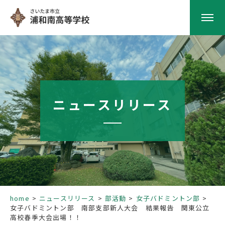
HOME
学校紹介
ニュースリリース
南高の教育
学校生活
部活動
home
ニュースリリース
部活動
女子バドミントン部
女子バドミントン部 南部支部新人大会 結果報告 関東公立
進路指導
高校春季大会出場！！