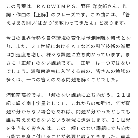
この言葉は、ＲＡＤＷＩＭＰＳ、野田 洋次郎さん、作
詞・作曲の【正解】のフレーズです。この曲には、「答
えはある問い’ばかり’を教わってきたよ」とあります。
今日の世界情勢や自然環境の変化は予測困難な時代とな
り、また、２１世紀におけるＡＩなどの科学技術の進展
は加速度を増し、様々な課題に立ち向かっています。ま
さに「正解」のない課題です。「正解」は一つではない
でしょう。浦和南高校に入学する前の、皆さんの勉強の
多くは、一つの答えのある問題を解くことでした。
浦和南高校では、「解のない課題に立ち向かう、２１世
紀に輝く南十字星として」、これからの勉強は、何が問
題か分からない場合もあれば、問題が分かったとしても
誰も答えを知らないという状況に遭遇します。２１世紀
を生き抜く皆さんは、この「解」のない課題に立ち向か
う能力を身に付けることが必要と教えてきました。南高