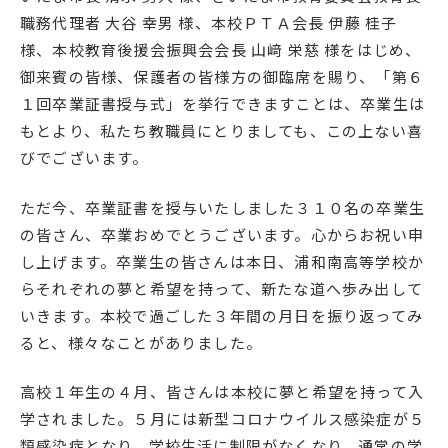
職務代理者 大谷 幸男 様、本校ＰＴＡ会長 伊藤 桂子
English
プライバシーポリシー
様、本校教育後援会振興会会長 山﨑 栄慈 様をはじめ、
御来賓の皆様、保護者の皆様方の御臨席を賜り、「第６
１回卒業証書授与式」を挙行できますことは、卒業生は
もとより、私たち教職員にとりましても、この上ない喜
びでございます。
ただ今、卒業証書を授与いたしました３１０名の卒業生
の皆さん、卒業おめでとうございます。心からお祝い申
し上げます。卒業生の皆さんは本日、浦和南高等学校か
らそれぞれの夢と希望を持って、新たな道へ歩み出して
いきます。本校で過ごした３年間の月日を振り返ってみ
ると、様々なことがありました。
高校１年生の４月、皆さんは本校に夢と希望を持って入
学されました。５月には新型コロナウイルス感染症が５
類感染症となり、学校生活に制限がなくなり、通常の学