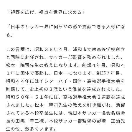
「視野を広げ、視点を世界に求める」
「日本のサッカー界に何らかの形で貢献できる人材にな
る」
この言葉は、昭和３８年４月、浦和市立南高等学校創立
と同時に赴任され、サッカー部監督を務められました、
松本 暁司先生の教えになります。創部４年目、昭和４
１年に国体で優勝し、日本一になります。創部７年目、
昭和４４年にはインターハイ・国体・高校選手権大会を
制覇して、史上初の３冠という偉業を達成されました。
昭和５０年・５１年には、高校選手権大会２連覇を達成
されました。松本 暁司先生の教えを引き継がれ、活躍
されている本校卒業生には、現日本サッカー協会名慮会
長の田嶋 幸三様、本校サッカー部監督の野崎 正治先
生の他、数多くいます。