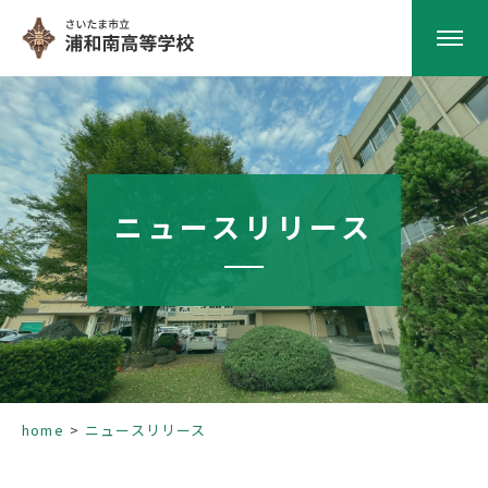
HOME
学校紹介
ニュースリリース
南高の教育
学校生活
部活動
home
ニュースリリース
進路指導