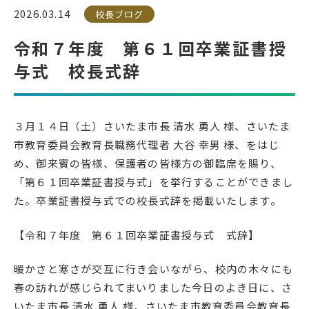
2026.03.14
校長ブログ
受検生の方へ
令和７年度 第６１回卒業証書授
与式 校長式辞
年間スケジュール
学校パンフレット
教科ガイド
校長室より
３月１４日（土）さいたま市長 清水 勇人 様、さいたま
保健室より
図書室より
市教育委員会教育長職務代理者 大谷 幸男 様、をはじ
め、御来賓の皆様、保護者の皆様方の御臨席を賜り、
事務室より
在校生の皆さんへ
「第６１回卒業証書授与式」を挙行することができまし
保護者の方へ
本校のPTA活動
た。卒業証書授与式での校長式辞を掲載いたします。
地域の皆様へ
同窓会
【令和７年度 第６１回卒業証書授与式 式辞】
教育関係者の方へ
各種証明書発行
暖かさと寒さが交互に行き会いながら、校内の木々にも
春の訪れが感じられてまいりました今日のよき日に、さ
アクセス
お問い合わせ
いたま市長 清水 勇人 様、さいたま市教育委員会教育長