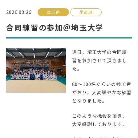
2026.03.26
部活動
柔道部
受検生の方へ
合同練習の参加＠埼玉大学
年間スケジュール
学校パンフレット
教科ガイド
校長室より
過日，埼玉大学の合同練
習を参加させて頂きまし
保健室より
図書室より
た。
事務室より
在校生の皆さんへ
80～100名ぐらいの参加者
保護者の方へ
本校のPTA活動
がおり，大変賑やかな練習
地域の皆様へ
同窓会
となりました。
教育関係者の方へ
各種証明書発行
このような機会を頂き，
大変感謝しております。
アクセス
お問い合わせ