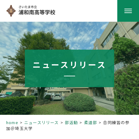
HOME
学校紹介
ニュースリリース
南高の教育
学校生活
部活動
home
ニュースリリース
部活動
柔道部
合同練習の参
加＠埼玉大学
進路指導