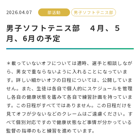
2026.04.07
部活動
男子ソフトテニス部
受検生の方へ
男子ソフトテニス部 ４月、５
月、6月の予定
年間スケジュール
学校パンフレット
教科ガイド
校長室より
＊載っていないオフについては適時、選手と相談しなが
保健室より
図書室より
ら、男女で重ならないように入れることになっていま
事務室より
在校生の皆さんへ
す。詳しい細かいオフの日程については、公開していま
保護者の方へ
本校のPTA活動
せん。また、生徒は各自で個人的にスケジュールを管理
し各自の健康状態を鑑みて各自で練習計画を持っていま
地域の皆様へ
同窓会
す。この日程がすべてではありません。この日程だけを
教育関係者の方へ
各種証明書発行
見てオフが少ないなどのクレームはご遠慮ください。す
べて個別対応ですので健康状態など事情が分かっている
監督の指導のもと練習を進めています。
アクセス
お問い合わせ