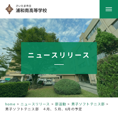
HOME
学校紹介
ニュースリリース
南高の教育
学校生活
部活動
home
ニュースリリース
部活動
男子ソフトテニス部
男子ソフトテニス部 ４月、５月、6月の予定
進路指導