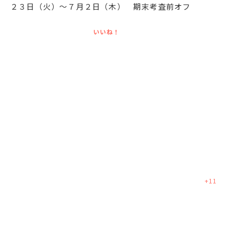
２３日（火）～７月２日（木） 期末考査前オフ
いいね！
+
11