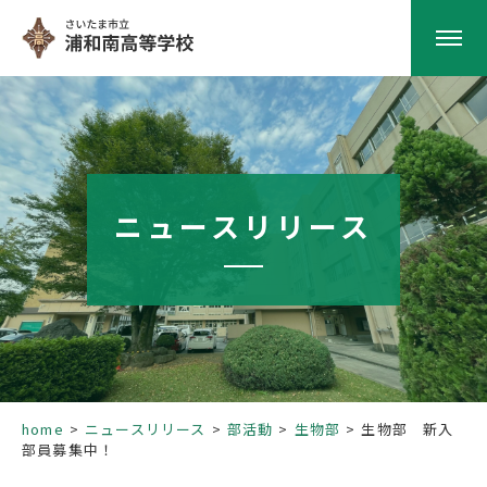
HOME
学校紹介
ニュースリリース
南高の教育
学校生活
部活動
home
ニュースリリース
部活動
生物部
生物部 新入
部員募集中！
進路指導