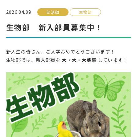
2026.04.09
部活動
生物部
受検生の方へ
生物部 新入部員募集中！
年間スケジュール
学校パンフレット
教科ガイド
校長室より
新入生の皆さん、ご入学おめでとうございます！
生物部では、新入部員を
大・大・大募集
しています！
保健室より
図書室より
事務室より
在校生の皆さんへ
保護者の方へ
本校のPTA活動
地域の皆様へ
同窓会
教育関係者の方へ
各種証明書発行
アクセス
お問い合わせ