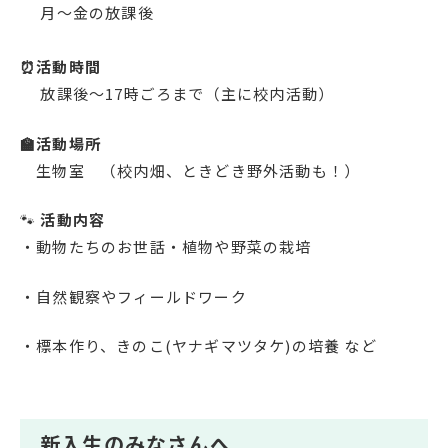
月〜金の放課後
⏰活動時間
放課後〜17時ごろまで（主に校内活動）
🏫活動場所
生物室 （校内畑、ときどき野外活動も！）
🐾
活動内容
・動物たちのお世話・植物や野菜の栽培
・自然観察やフィールドワーク
・標本作り、きのこ(ヤナギマツタケ)の培養 など
新入生のみなさんへ