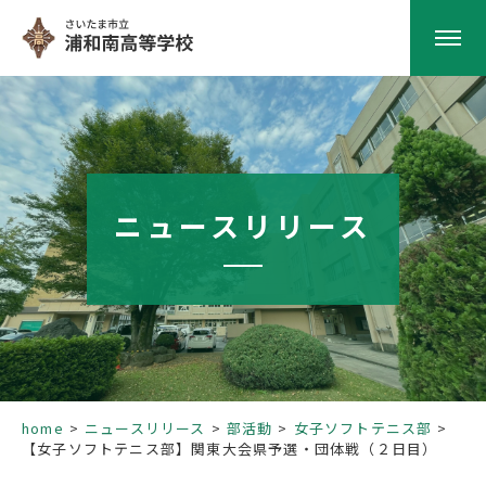
HOME
学校紹介
ニュースリリース
南高の教育
学校生活
部活動
home
ニュースリリース
部活動
女子ソフトテニス部
【女子ソフトテニス部】関東大会県予選・団体戦（２日目）
進路指導