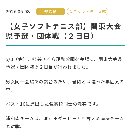
2026.05.08
部活動
女子ソフトテニス部
受検生の方へ
【女子ソフトテニス部】関東大会
県予選・団体戦（２日目）
年間スケジュール
学校パンフレット
教科ガイド
校長室より
5/8（金）、熊谷さくら運動公園を会場に、関東大会県
保健室より
図書室より
予選・団体戦の２日目が行われました。
事務室より
在校生の皆さんへ
男女同一会場での試合のため、普段とは違った雰囲気の
保護者の方へ
本校のPTA活動
中、
地域の皆様へ
同窓会
ベスト16に進出した強豪校同士の激突です。
教育関係者の方へ
各種証明書発行
浦和南チームは、北戸田ダービーとも言える南稜チーム
と対戦。
アクセス
お問い合わせ