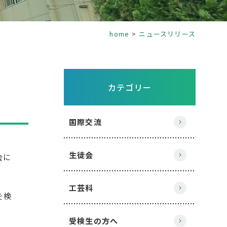
home
ニュースリリース
カテゴリー
国際交流
生徒会
会に
工芸科
を検
受検生の方へ