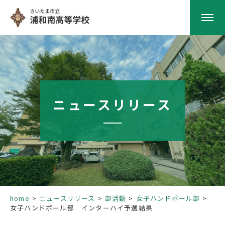
HOME
学校紹介
ニュースリリース
南高の教育
学校生活
部活動
home
ニュースリリース
部活動
女子ハンドボール部
女子ハンドボール部 インターハイ予選結果
進路指導