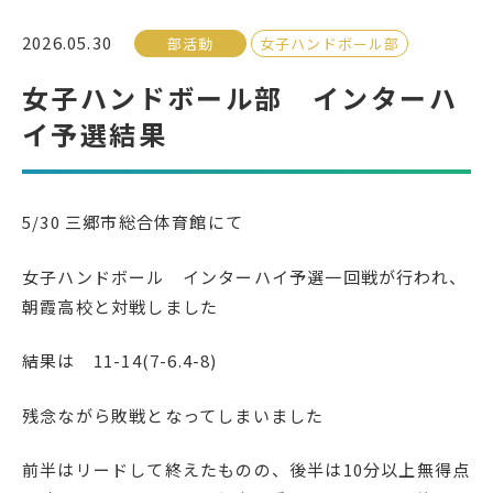
2026.05.30
部活動
女子ハンドボール部
受検生の方へ
女子ハンドボール部 インターハ
イ予選結果
年間スケジュール
学校パンフレット
教科ガイド
校長室より
5/30 三郷市総合体育館にて
保健室より
図書室より
事務室より
在校生の皆さんへ
女子ハンドボール インターハイ予選一回戦が行われ、
朝霞高校と対戦しました
保護者の方へ
本校のPTA活動
地域の皆様へ
同窓会
結果は 11-14(7-6.4-8)
教育関係者の方へ
各種証明書発行
残念ながら敗戦となってしまいました
前半はリードして終えたものの、後半は10分以上無得点
アクセス
お問い合わせ