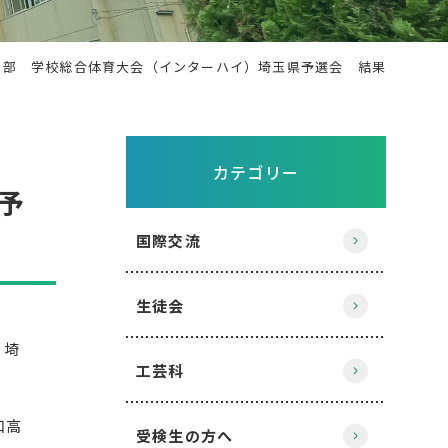
ル部 学校総合体育大会（インターハイ）埼玉県予選会 結果
カテゴリー
予
国際交流
生徒会
）埼
工芸科
和高
受検生の方へ