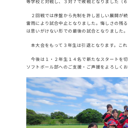
等学校と対戦し、３対７で敗戦となりました（
２回戦では序盤から先制を許し苦しい展開が続
雷雨により試合中止となりました。悔しさの残る
は思いがけない形での最後の試合となりました
本大会をもって３年生は引退となります。これ
今後は１・２年生１４名で新たなスタートを切
ソフトボール部へのご支援・ご声援をよろしくお