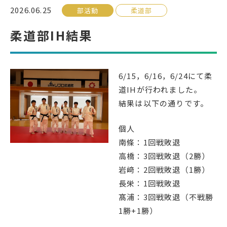
2026.06.25
部活動
柔道部
受検生の方へ
柔道部IH結果
年間スケジュール
学校パンフレット
6/15，6/16，6/24にて柔
教科ガイド
校長室より
道IHが行われました。
保健室より
図書室より
結果は以下の通りです。
事務室より
在校生の皆さんへ
個人
保護者の方へ
本校のPTA活動
南條：1回戦敗退
高橋：3回戦敗退（2勝）
地域の皆様へ
同窓会
岩﨑：2回戦敗退（1勝）
教育関係者の方へ
各種証明書発行
長栄：1回戦敗退
髙浦：3回戦敗退（不戦勝
1勝+1勝）
アクセス
お問い合わせ