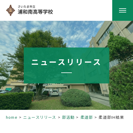
HOME
学校紹介
ニュースリリース
南高の教育
学校生活
部活動
home
ニュースリリース
部活動
柔道部
柔道部IH結果
進路指導